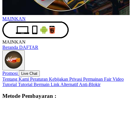
MAINKAN
MAINKAN
Beranda
DAFTAR
Promosi
Live Chat
Tentang Kami
Peraturan
Kebijakan Privasi
Permainan Fair
Video
Tutorial
Tutorial Bermain
Link Alternatif
Anti-Blokir
Metode Pembayaran :