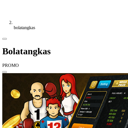
bolatangkas
Bolatangkas
PROMO