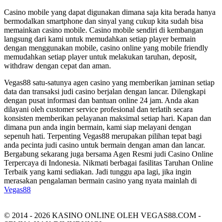
Casino mobile yang dapat digunakan dimana saja kita berada hanya
bermodalkan smartphone dan sinyal yang cukup kita sudah bisa
memainkan casino mobile. Casino mobile sendiri di kembangan
langsung dari kami untuk memudahkan setiap player bermain
dengan menggunakan mobile, casino online yang mobile friendly
memudahkan setiap player untuk melakukan taruhan, deposit,
withdraw dengan cepat dan aman.
Vegas88 satu-satunya agen casino yang memberikan jaminan setiap
data dan transaksi judi casino berjalan dengan lancar. Dilengkapi
dengan pusat informasi dan bantuan online 24 jam. Anda akan
dilayani oleh customer service profesional dan terlatih secara
konsisten memberikan pelayanan maksimal setiap hari. Kapan dan
dimana pun anda ingin bermain, kami siap melayani dengan
sepenuh hati. Terpenting Vegas88 merupakan pilihan tepat bagi
anda pecinta judi casino untuk bermain dengan aman dan lancar.
Bergabung sekarang juga bersama Agen Resmi judi Casino Online
Terpercaya di Indonesia. Nikmati berbagai fasilitas Taruhan Online
Terbaik yang kami sediakan. Jadi tunggu apa lagi, jika ingin
merasakan pengalaman bermain casino yang nyata mainlah di
Vegas88
© 2014 - 2026 KASINO ONLINE OLEH VEGAS88.COM -