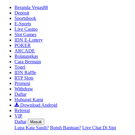
Beranda Vegas88
Deposit
Sportsbook
E-Sports
Live Casino
Slot Games
IDN E-Lottery
POKER
ARCADE
Bolatangkas
Cara Bermain
Togel
IDN Raffle
RTP Slots
Promosi
Withdraw
Daftar
Hubungi Kami
Download Android
Referral
VIP
Daftar
Masuk
Lupa Kata Sandi?
Butuh Bantuan?
Live Chat Di Sini