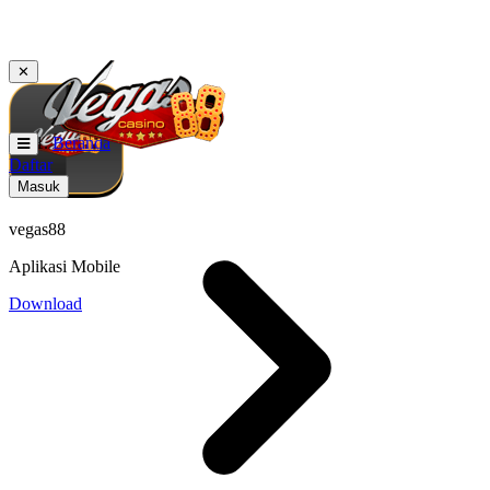
✕
Beranda
Daftar
Masuk
vegas88
Aplikasi Mobile
Download