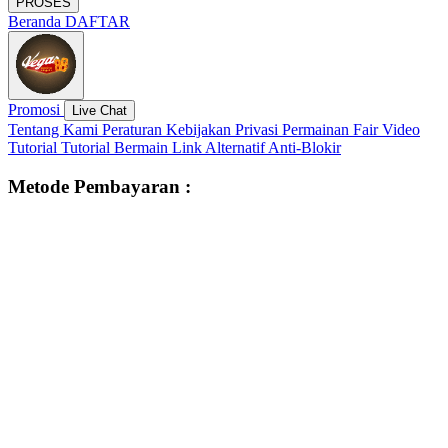
PROSES
Beranda
DAFTAR
Promosi
Live Chat
Tentang Kami
Peraturan
Kebijakan Privasi
Permainan Fair
Video
Tutorial
Tutorial Bermain
Link Alternatif
Anti-Blokir
Metode Pembayaran :