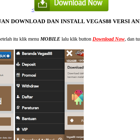
<
AN DOWNLOAD DAN INSTALL VEGAS88 VERSI A
telah itu klik menu
MOBILE
lalu klik button
Download Now
, dan t