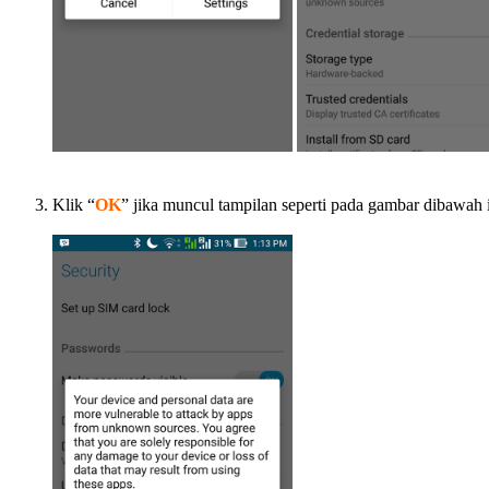
Klik “
OK
” jika muncul tampilan seperti pada gambar dibawah i