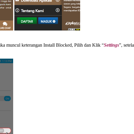
jika muncul keterangan Install Blocked, Pilih dan Klik “
Settings
”, setela