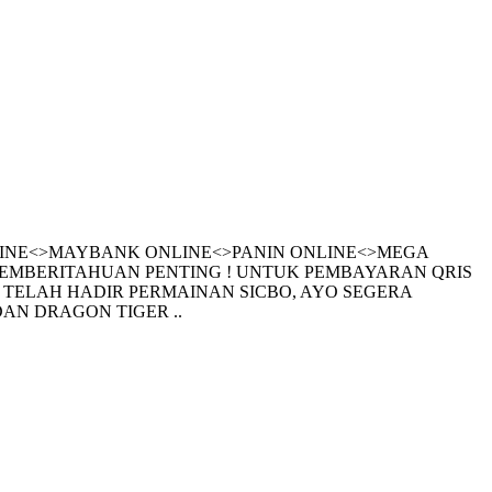
NLINE<>MAYBANK ONLINE<>PANIN ONLINE<>MEGA
EMBERITAHUAN PENTING ! UNTUK PEMBAYARAN QRIS
NI TELAH HADIR PERMAINAN SICBO, AYO SEGERA
DAN DRAGON TIGER ..