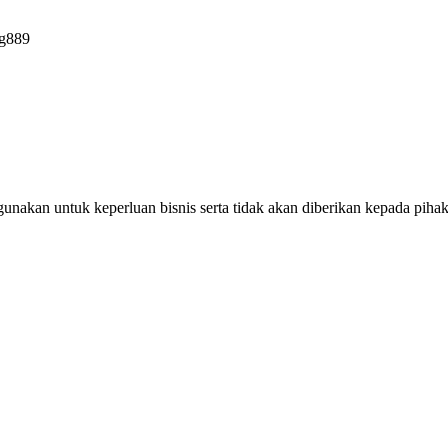
ng889
nakan untuk keperluan bisnis serta tidak akan diberikan kepada pihak