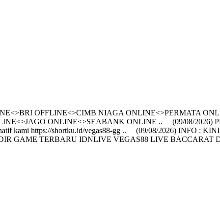
LINE<>BRI OFFLINE<>CIMB NIAGA ONLINE<>PERMATA O
NLINE<>JAGO ONLINE<>SEABANK ONLINE ..
(09/08/2026)
P
natif kami https://shortku.id/vegas88-gg ..
(09/08/2026)
INFO : KI
DIR GAME TERBARU IDNLIVE VEGAS88 LIVE BACCARAT 